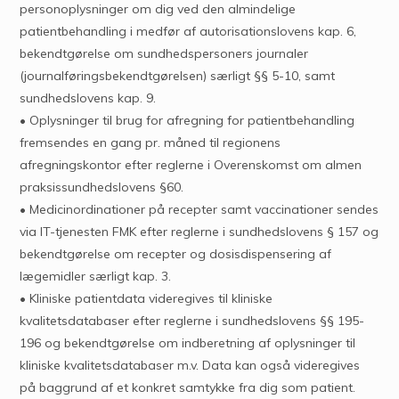
personoplysninger om dig ved den almindelige
patientbehandling i medfør af autorisationslovens kap. 6,
bekendtgørelse om sundhedspersoners journaler
(journalføringsbekendtgørelsen) særligt §§ 5-10, samt
sundhedslovens kap. 9.
• Oplysninger til brug for afregning for patientbehandling
fremsendes en gang pr. måned til regionens
afregningskontor efter reglerne i Overenskomst om almen
praksissundhedslovens §60.
• Medicinordinationer på recepter samt vaccinationer sendes
via IT-tjenesten FMK efter reglerne i sundhedslovens § 157 og
bekendtgørelse om recepter og dosisdispensering af
lægemidler særligt kap. 3.
• Kliniske patientdata videregives til kliniske
kvalitetsdatabaser efter reglerne i sundhedslovens §§ 195-
196 og bekendtgørelse om indberetning af oplysninger til
kliniske kvalitetsdatabaser m.v. Data kan også videregives
på baggrund af et konkret samtykke fra dig som patient.