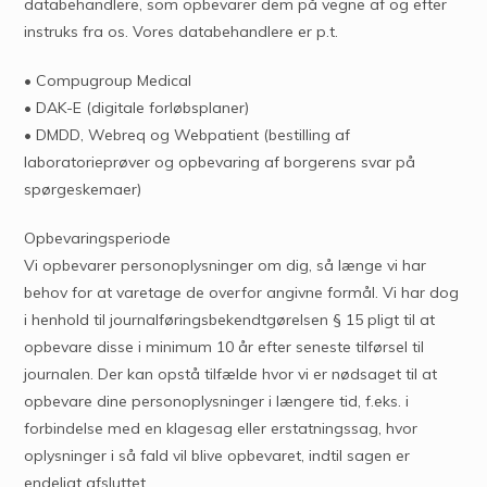
databehandlere, som opbevarer dem på vegne af og efter
instruks fra os. Vores databehandlere er p.t.
• Compugroup Medical
• DAK-E (digitale forløbsplaner)
• DMDD, Webreq og Webpatient (bestilling af
laboratorieprøver og opbevaring af borgerens svar på
spørgeskemaer)
Opbevaringsperiode
Vi opbevarer personoplysninger om dig, så længe vi har
behov for at varetage de overfor angivne formål. Vi har dog
i henhold til journalføringsbekendtgørelsen § 15 pligt til at
opbevare disse i minimum 10 år efter seneste tilførsel til
journalen. Der kan opstå tilfælde hvor vi er nødsaget til at
opbevare dine personoplysninger i længere tid, f.eks. i
forbindelse med en klagesag eller erstatningssag, hvor
oplysninger i så fald vil blive opbevaret, indtil sagen er
endeligt afsluttet.