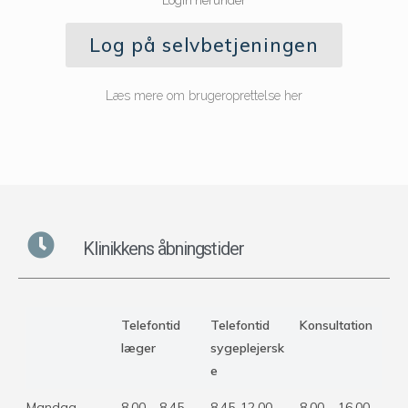
Login herunder
Log på selvbetjeningen
Læs mere om brugeroprettelse her
Klinikkens åbningstider
Telefontid
Telefontid
Konsultation
læger
sygeplejersk
e
Mandag
8.00 – 8.45
8.45-12.00
8.00 – 16.00