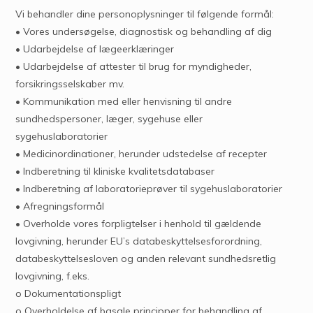
Vi behandler dine personoplysninger til følgende formål:
• Vores undersøgelse, diagnostisk og behandling af dig
• Udarbejdelse af lægeerklæringer
• Udarbejdelse af attester til brug for myndigheder,
forsikringsselskaber mv.
• Kommunikation med eller henvisning til andre
sundhedspersoner, læger, sygehuse eller
sygehuslaboratorier
• Medicinordinationer, herunder udstedelse af recepter
• Indberetning til kliniske kvalitetsdatabaser
• Indberetning af laboratorieprøver til sygehuslaboratorier
• Afregningsformål
• Overholde vores forpligtelser i henhold til gældende
lovgivning, herunder EU’s databeskyttelsesforordning,
databeskyttelsesloven og anden relevant sundhedsretlig
lovgivning, f.eks.
o Dokumentationspligt
o Overholdelse af basale principper for behandling af