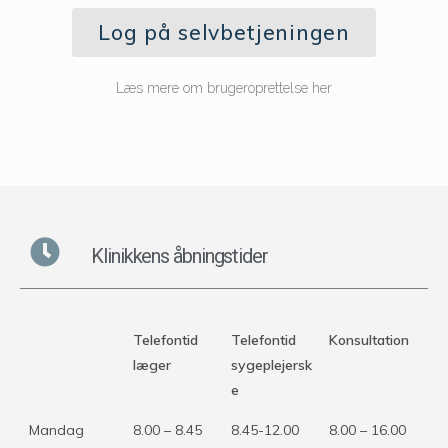
Log på selvbetjeningen
Læs mere om brugeroprettelse her
Klinikkens åbningstider
Telefontid
Telefontid
Konsultation
læger
sygeplejersk
e
Mandag
8.00 – 8.45
8.45-12.00
8.00 – 16.00