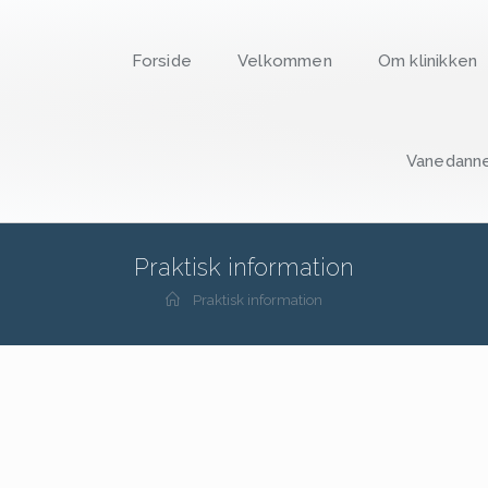
Forside
Velkommen
Om klinikken
Vanedann
Praktisk information
Praktisk information